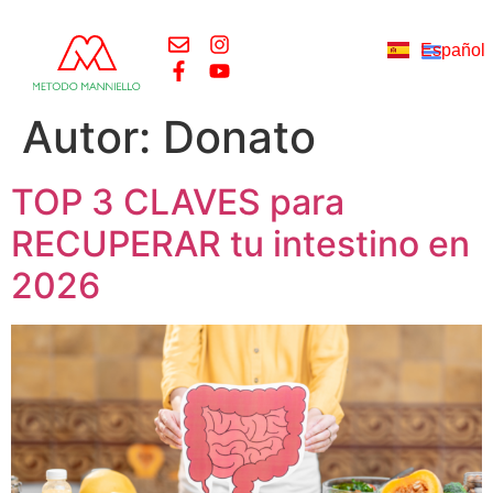
Italiano
Русский
Español
English
SOBRE NOSOTRO
CURSOS Y TERAPIAS
NUESTRAS NOTICIAS
Autor:
Donato
TOP 3 CLAVES para
RECUPERAR tu intestino en
2026