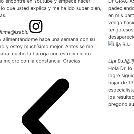
 lo encontré en Youtube y empecé hacer
Dr GRACIAS
 lo que usted explica y me ha ido super bien,
padeciendo
as.
en mis part
vengo haci
tengo esos 
Blume
@izablu
desapareció
y alimentándome hace una semana con su
ro y estoy muchísimo mejor. Antes se me
haba mucho la barriga con estreñimiento.
a mejoré con la constancia. Gracias
Lija BJJ
@lij
Hola Dr. l
logré sigui
bajar de 1
especialis
los resulta
pregono su