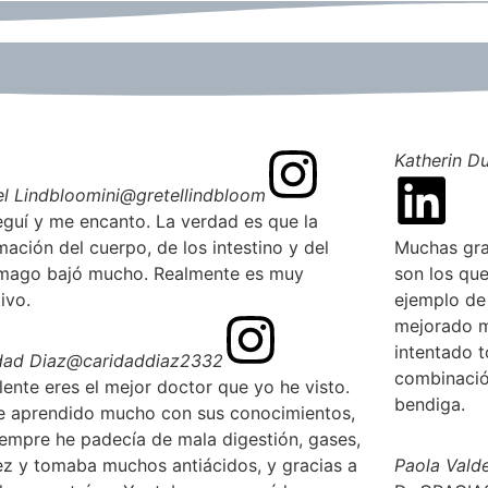
Katherin D
el Lindbloomini
@gretellindbloom
eguí y me encanto. La verdad es que la
mación del cuerpo, de los intestino y del
Muchas gra
mago bajó mucho. Realmente es muy
son los que
ivo.
ejemplo de 
mejorado m
intentado t
dad Diaz
@caridaddiaz2332
combinación
lente eres el mejor doctor que yo he visto.
bendiga.
e aprendido mucho con sus conocimientos,
iempre he padecía de mala digestión, gases,
ez y tomaba muchos antiácidos, y gracias a
Paola Vald