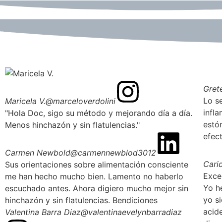
Gret
Lo s
Maricela V.
@marceloverdolini
infla
"Hola Doc, sigo su método y mejorando día a día.
estó
Menos hinchazón y sin flatulencias."
efect
Carmen Newbold
@carmennewblod3012
Cari
Sus orientaciones sobre alimentación consciente
Exce
me han hecho mucho bien. Lamento no haberlo
Yo h
escuchado antes. Ahora digiero mucho mejor sin
yo s
hinchazón y sin flatulencias. Bendiciones
acid
Valentina Barra Diaz
@valentinaevelynbarradiaz