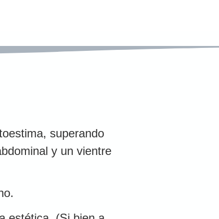
utoestima, superando
abdominal y un vientre
no.
estética. (Si bien a